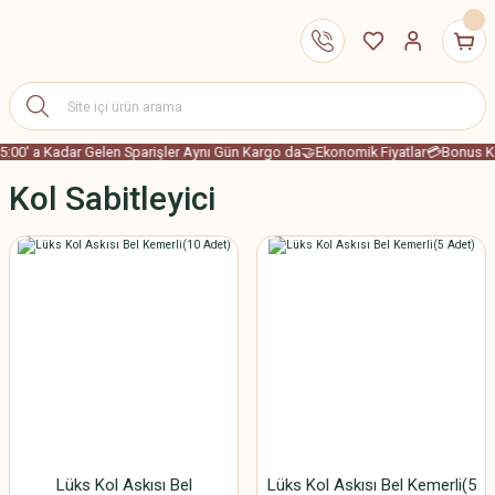
5:00' a Kadar Gelen Sparişler Aynı Gün Kargo da
🤝Ekonomik Fiyatlar
💳Bonus Kar
Kol Sabitleyici
Lüks Kol Askısı Bel
Lüks Kol Askısı Bel Kemerli(5