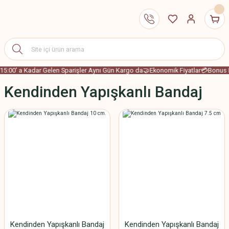
15:00' a Kadar Gelen Sparişler Aynı Gün Kargo da
🤝Ekonomik Fiyatlar
💳Bonus K
Kendinden Yapışkanlı Bandaj
Kendinden Yapışkanlı Bandaj
Kendinden Yapışkanlı Bandaj