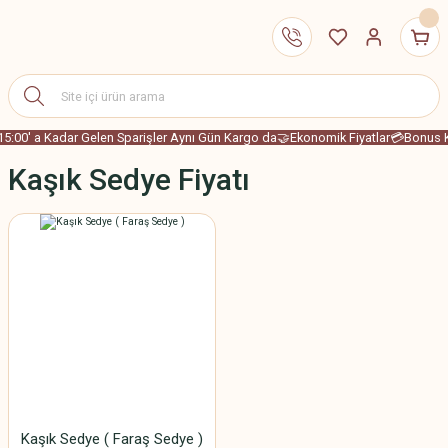
15:00' a Kadar Gelen Sparişler Aynı Gün Kargo da
🤝Ekonomik Fiyatlar
💳Bonus Ka
Kaşık Sedye Fiyatı
Kaşık Sedye ( Faraş Sedye )