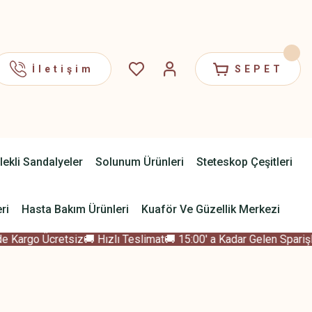
İletişim
SEPET
lekli Sandalyeler
Solunum Ürünleri
Steteskop Çeşitleri
ri
Hasta Bakım Ürünleri
Kuaför Ve Güzellik Merkezi
 Kargo Ücretsiz
🚚 Hızlı Teslimat
🚚 15:00' a Kadar Gelen Sparişle