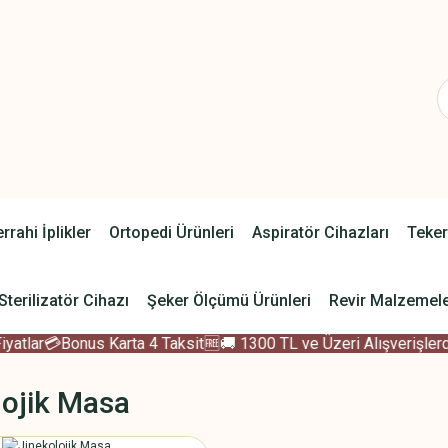
rrahi İplikler
Ortopedi Ürünleri
Aspiratör Cihazları
Teker
Sterilizatör Cihazı
Şeker Ölçümü Ürünleri
Revir Malzemele
tlar
💳Bonus Karta 4 Taksit
🆓🚚 1300 TL ve Üzeri Alışverişlerde
lojik Masa