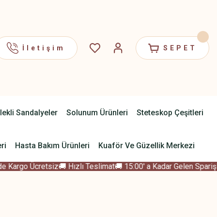
İletişim
SEPET
lekli Sandalyeler
Solunum Ürünleri
Steteskop Çeşitleri
ri
Hasta Bakım Ürünleri
Kuaför Ve Güzellik Merkezi
 Kargo Ücretsiz
🚚 Hızlı Teslimat
🚚 15:00' a Kadar Gelen Sparişle