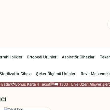
rrahi İplikler
Ortopedi Ürünleri
Aspiratör Cihazları
Teker
Sterilizatör Cihazı
Şeker Ölçümü Ürünleri
Revir Malzemele
tlar
💳Bonus Karta 4 Taksit
🆓🚚 1300 TL ve Üzeri Alışverişlerde
ıcı