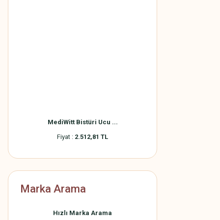
MediWitt Bistüri Ucu ...
Fiyat :
2.512,81 TL
Marka Arama
Hızlı Marka Arama