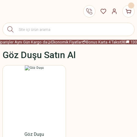
Sparişler Aynı Gün Kargo da
🤝Ekonomik Fiyatlar
💳Bonus Karta 4 Taksit
🆓🚚 1300
Göz Duşu Satın Al
Göz Duşu