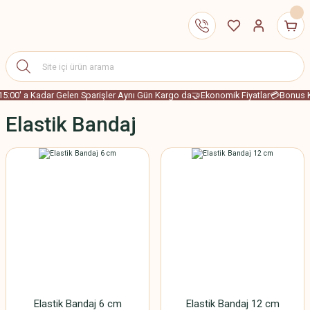
15:00' a Kadar Gelen Sparişler Aynı Gün Kargo da
🤝Ekonomik Fiyatlar
💳Bonus Ka
Elastik Bandaj
Elastik Bandaj 6 cm
Elastik Bandaj 12 cm