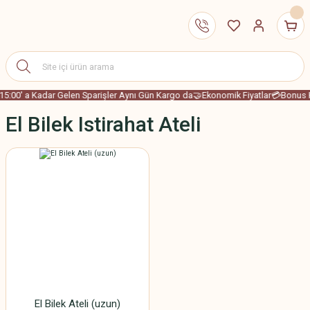
15:00' a Kadar Gelen Sparişler Aynı Gün Kargo da
🤝Ekonomik Fiyatlar
💳Bonus K
El Bilek Istirahat Ateli
El Bilek Ateli (uzun)