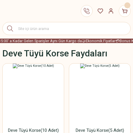
15:00' a Kadar Gelen Sparişler Aynı Gün Kargo da
🤝Ekonomik Fiyatlar
💳Bonus Ka
Deve Tüyü Korse Faydaları
Deve Tüyü Korse(10 Adet)
Deve Tüyü Korse(5 Adet)