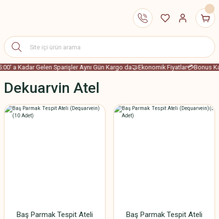
5:00' a Kadar Gelen Sparişler Aynı Gün Kargo da
🤝Ekonomik Fiyatlar
💳Bonus Kar
Dekuarvin Atel
Baş Parmak Tespit Ateli
Baş Parmak Tespit Ateli