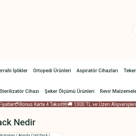
rrahi İplikler
Ortopedi Ürünleri
Aspiratör Cihazları
Teker
Sterilizatör Cihazı
Şeker Ölçümü Ürünleri
Revir Malzemele
tlar
💳Bonus Karta 4 Taksit
🆓🚚 1300 TL ve Üzeri Alışverişlerde
ack Nedir