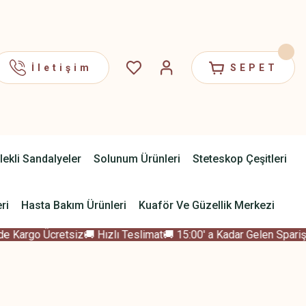
İletişim
SEPET
lekli Sandalyeler
Solunum Ürünleri
Steteskop Çeşitleri
ri
Hasta Bakım Ürünleri
Kuaför Ve Güzellik Merkezi
 Kargo Ücretsiz
🚚 Hızlı Teslimat
🚚 15:00' a Kadar Gelen Sparişle