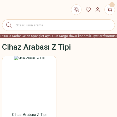
15:00' a Kadar Gelen Sparişler Aynı Gün Kargo da
🤝Ekonomik Fiyatlar
💳Bonus K
Cihaz Arabası Z Tipi
Cihaz Arabası Z Tipi