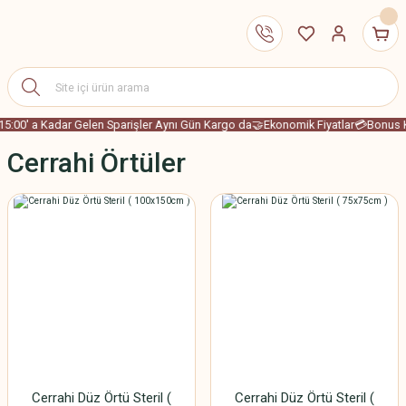
15:00' a Kadar Gelen Sparişler Aynı Gün Kargo da
🤝Ekonomik Fiyatlar
💳Bonus K
Cerrahi Örtüler
Cerrahi Düz Örtü Steril (
Cerrahi Düz Örtü Steril (