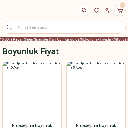
15:00' a Kadar Gelen Sparişler Aynı Gün Kargo da
🤝Ekonomik Fiyatlar
💳Bonus Ka
Boyunluk Fiyat
Philadelphia Boyunluk
Philadelphia Boyunluk