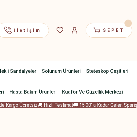
İletişim
SEPET
lekli Sandalyeler
Solunum Ürünleri
Steteskop Çeşitleri
ri
Hasta Bakım Ürünleri
Kuaför Ve Güzellik Merkezi
 Kargo Ücretsiz
🚚 Hızlı Teslimat
🚚 15:00' a Kadar Gelen Sparişle