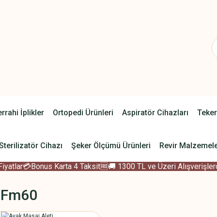
rrahi İplikler
Ortopedi Ürünleri
Aspiratör Cihazları
Teker
Sterilizatör Cihazı
Şeker Ölçümü Ürünleri
Revir Malzemele
tlar
💳Bonus Karta 4 Taksit
🆓🚚 1300 TL ve Üzeri Alışverişlerde
 Fm60