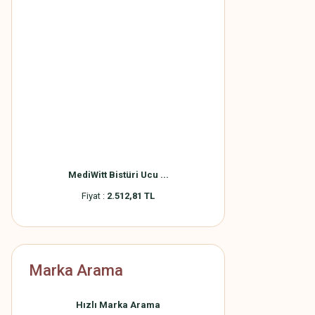
MediWitt Bistüri Ucu ...
Fiyat :
2.512,81 TL
Marka Arama
Hızlı Marka Arama