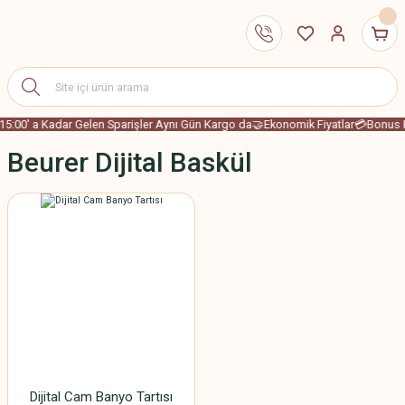
15:00' a Kadar Gelen Sparişler Aynı Gün Kargo da
🤝Ekonomik Fiyatlar
💳Bonus K
Beurer Dijital Baskül
Dijital Cam Banyo Tartısı