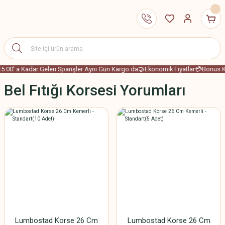
5:00' a Kadar Gelen Sparişler Aynı Gün Kargo da
🤝Ekonomik Fiyatlar
💳Bonus Ka
Bel Fıtığı Korsesi Yorumları
Lumbostad Korse 26 Cm
Lumbostad Korse 26 Cm