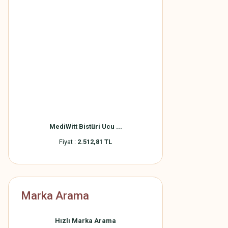
MediWitt Bistüri Ucu ...
Fiyat :
2.512,81 TL
Marka Arama
Hızlı Marka Arama