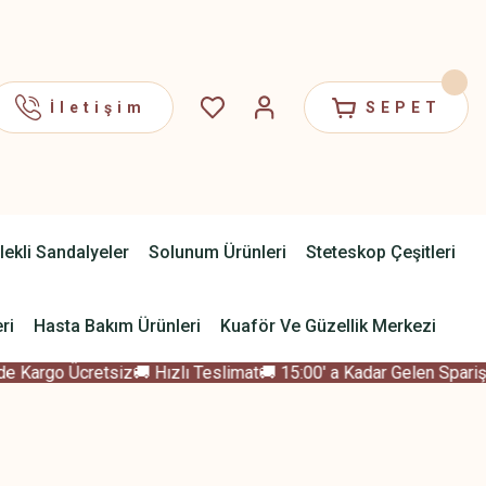
İletişim
SEPET
lekli Sandalyeler
Solunum Ürünleri
Steteskop Çeşitleri
ri
Hasta Bakım Ürünleri
Kuaför Ve Güzellik Merkezi
 Kargo Ücretsiz
🚚 Hızlı Teslimat
🚚 15:00' a Kadar Gelen Sparişle