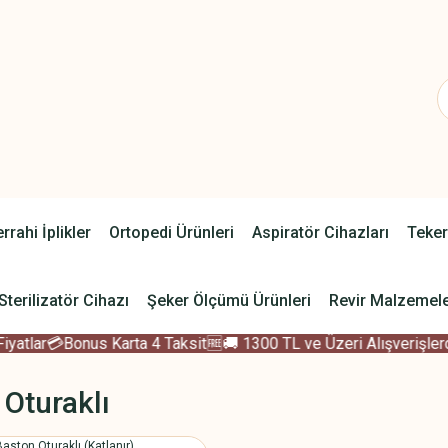
rrahi İplikler
Ortopedi Ürünleri
Aspiratör Cihazları
Teker
Sterilizatör Cihazı
Şeker Ölçümü Ürünleri
Revir Malzemele
tlar
💳Bonus Karta 4 Taksit
🆓🚚 1300 TL ve Üzeri Alışverişlerde
 Oturaklı