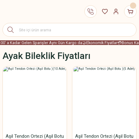
00' a Kadar Gelen Sparişler Aynı Gün Kargo da
🤝Ekonomik Fiyatlar
💳Bonus Kart
Ayak Bileklik Fiyatları
Aşil Tendon Ortezi (Aşil Botu
Aşil Tendon Ortezi (Aşil Botu