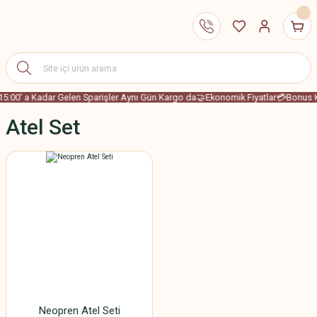
15:00' a Kadar Gelen Sparişler Aynı Gün Kargo da
🤝Ekonomik Fiyatlar
💳Bonus Ka
Atel Set
Neopren Atel Seti