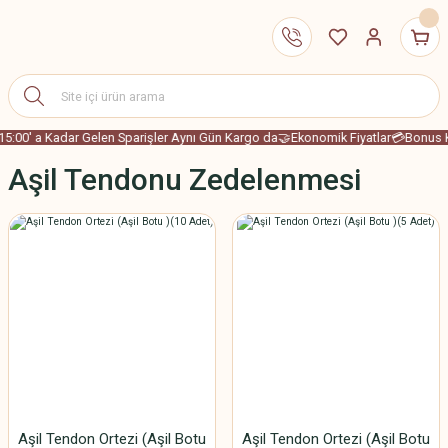
15:00' a Kadar Gelen Sparişler Aynı Gün Kargo da
🤝Ekonomik Fiyatlar
💳Bonus Ka
Aşil Tendonu Zedelenmesi
Aşil Tendon Ortezi (Aşil Botu
Aşil Tendon Ortezi (Aşil Botu