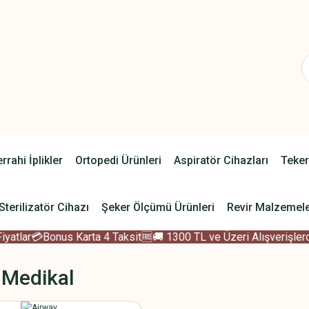
rrahi İplikler
Ortopedi Ürünleri
Aspiratör Cihazları
Teker
Sterilizatör Cihazı
Şeker Ölçümü Ürünleri
Revir Malzemele
tlar
💳Bonus Karta 4 Taksit
🆓🚚 1300 TL ve Üzeri Alışverişlerde
 Medikal