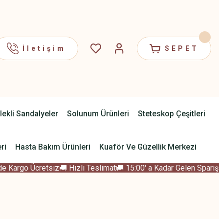
İletişim
SEPET
lekli Sandalyeler
Solunum Ürünleri
Steteskop Çeşitleri
ri
Hasta Bakım Ürünleri
Kuaför Ve Güzellik Merkezi
 Kargo Ücretsiz
🚚 Hızlı Teslimat
🚚 15:00' a Kadar Gelen Sparişle