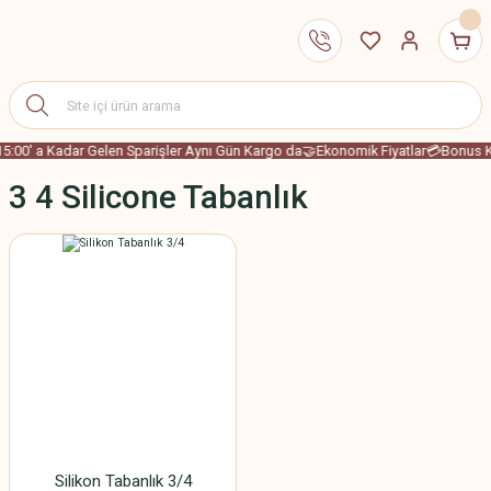
15:00' a Kadar Gelen Sparişler Aynı Gün Kargo da
🤝Ekonomik Fiyatlar
💳Bonus Ka
3 4 Silicone Tabanlık
Silikon Tabanlık 3/4