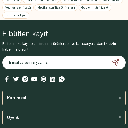
Bu ürüne benzer farklı alternatifler olmalı.
Medikal sterilizatör
Medikal sterilizatör fiyatları
Goldterm sterilizatör
Pamuk
Sterilizatör fiyatı
Kapaklı Küvet 30 cm.
E-bülten
kayıt
132,00 TL
Gönder
Bültenimize kayıt olun, indirimli ürünlerden ve kampanyalardan ilk sizin
1.140,00 TL
haberiniz olsun!
TÜKENDİ
Kurumsal
Böbrek Küvet 25'lik
Üyelik