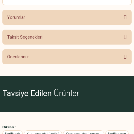
Yorumlar
Taksit Seçenekleri
Bu ürüne ilk yorumu siz yapın!
Önerileriniz
Yorum Yaz
Bu ürünün fiyat bilgisi, resim, ürün açıklamalarında ve diğer konularda
yetersiz gördüğünüz noktaları öneri formunu kullanarak tarafımıza
iletebilirsiniz.
Görüş ve önerileriniz için teşekkür ederiz.
Tavsiye Edilen
Ürünler
Ürün resmi kalitesiz, bozuk veya görüntülenemiyor.
Ürün açıklamasında eksik bilgiler bulunuyor.
Ürün bilgilerinde hatalar bulunuyor.
Etiketler :
Ürün fiyatı diğer sitelerden daha pahalı.
Sterilizatör
Kuru hava sterilizatörü
Kuru hava sterilizasyonu
Sterilizasyon