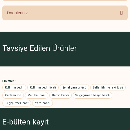
Önerileriniz
Yorum Yaz
Bu ürünün fiyat bilgisi, resim, ürün açıklamalarında ve diğer konularda
yetersiz gördüğünüz noktaları öneri formunu kullanarak tarafımıza
iletebilirsiniz.
Görüş ve önerileriniz için teşekkür ederiz.
Tavsiye Edilen
Ürünler
Ürün resmi kalitesiz, bozuk veya görüntülenemiyor.
Ürün açıklamasında eksik bilgiler bulunuyor.
Ürün bilgilerinde hatalar bulunuyor.
Etiketler :
Ürün fiyatı diğer sitelerden daha pahalı.
Roll film pedli
Roll film pedli fiyati
Şeffaf yara örtüsü
Şeffaf film yara örtüsü
Bu ürüne benzer farklı alternatifler olmalı.
Kurtsan roll
Medikal bant
Banyo bandı
Su geçirmez banyo bandı
Su geçirmez bant
Yara bandı
E-bülten
kayıt