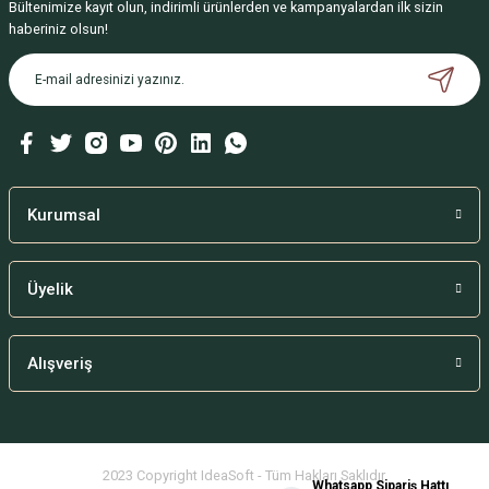
Gönder
Bültenimize kayıt olun, indirimli ürünlerden ve kampanyalardan ilk sizin
Hasta Temizleme Eldiveni Sabunlu
haberiniz olsun!
165,00 TL
Kurumsal
Üyelik
Alışveriş
Comfeel Yara Bakım Bandı ( 15x15 )
2023 Copyright IdeaSoft - Tüm Hakları Saklıdır.
Whatsapp Sipariş Hattı