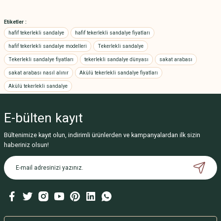
Bu ürünün fiyat bilgisi, resim, ürün açıklamalarında ve diğer konularda
yetersiz gördüğünüz noktaları öneri formunu kullanarak tarafımıza
Etiketler :
iletebilirsiniz.
hafif tekerlekli sandalye
hafif tekerlekli sandalye fiyatları
Görüş ve önerileriniz için teşekkür ederiz.
hafif tekerlekli sandalye modelleri
Tekerlekli sandalye
Tekerlekli sandalye fiyatları
tekerlekli sandalye dünyası
sakat arabası
Ürün resmi kalitesiz, bozuk veya görüntülenemiyor.
sakat arabası nasıl alınır
Akülü tekerlekli sandalye fiyatları
Ürün açıklamasında eksik bilgiler bulunuyor.
Akülü tekerlekli sandalye
Ürün bilgilerinde hatalar bulunuyor.
Ürün fiyatı diğer sitelerden daha pahalı.
E-bülten
kayıt
Bu ürüne benzer farklı alternatifler olmalı.
Bültenimize kayıt olun, indirimli ürünlerden ve kampanyalardan ilk sizin
haberiniz olsun!
Gönder