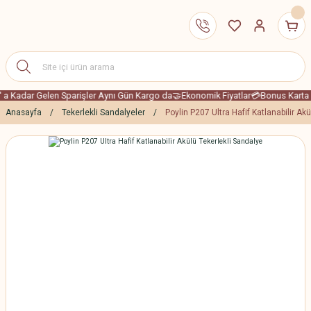
Kadar Gelen Sparişler Aynı Gün Kargo da
🤝Ekonomik Fiyatlar
💳Bonus Karta 4 Ta
Anasayfa
Tekerlekli Sandalyeler
Poylin P207 Ultra Hafif Katlanabilir Ak