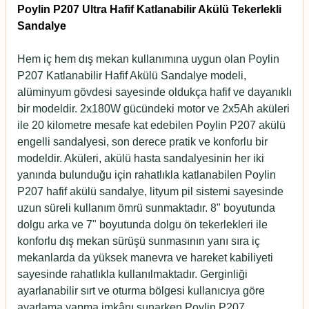
Poylin P207 Ultra Hafif Katlanabilir Akülü Tekerlekli
Sandalye
Hem iç hem dış mekan kullanımına uygun olan
Poylin
P207 Katlanabilir Hafif Akülü Sandalye
modeli,
alüminyum gövdesi sayesinde oldukça hafif ve dayanıklı
bir modeldir. 2x180W gücündeki motor ve 2x5Ah aküleri
ile 20 kilometre mesafe kat edebilen
Poylin P207 akülü
engelli sandalyesi
, son derece pratik ve konforlu bir
modeldir. Aküleri, akülü hasta sandalyesinin her iki
yanında bulunduğu için rahatlıkla katlanabilen
Poylin
P207 hafif akülü sandalye
, lityum pil sistemi sayesinde
uzun süreli kullanım ömrü sunmaktadır. 8" boyutunda
dolgu arka ve 7" boyutunda dolgu ön tekerlekleri ile
konforlu dış mekan sürüşü sunmasının yanı sıra iç
mekanlarda da yüksek manevra ve hareket kabiliyeti
sayesinde rahatlıkla kullanılmaktadır. Gerginliği
ayarlanabilir sırt ve oturma bölgesi kullanıcıya göre
ayarlama yapma imkânı sunarken
Poylin P207