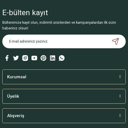
yetersiz gördüğünüz noktaları öneri formunu kullanarak tarafımıza
iletebilirsiniz.
E-bülten
kayıt
Görüş ve önerileriniz için teşekkür ederiz.
Bültenimize kayıt olun, indirimli ürünlerden ve kampanyalardan ilk sizin
Ürün resmi kalitesiz, bozuk veya görüntülenemiyor.
haberiniz olsun!
Ürün açıklamasında eksik bilgiler bulunuyor.
Ürün bilgilerinde hatalar bulunuyor.
Ürün fiyatı diğer sitelerden daha pahalı.
Bu ürüne benzer farklı alternatifler olmalı.
Kurumsal
Üyelik
Gönder
Alışveriş