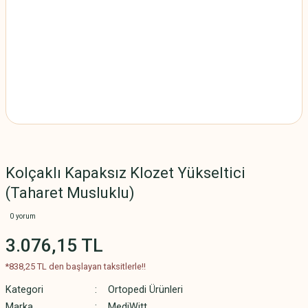
Kolçaklı Kapaksız Klozet Yükseltici
(Taharet Musluklu)
0 yorum
3.076,15 TL
*838,25 TL den başlayan taksitlerle!!
Kategori
Ortopedi Ürünleri
Marka
MediWitt