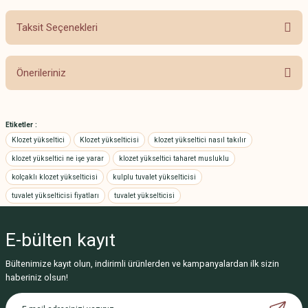
Taksit Seçenekleri
Bu ürüne ilk yorumu siz yapın!
Önerileriniz
Yorum Yaz
Bu ürünün fiyat bilgisi, resim, ürün açıklamalarında ve diğer konularda
yetersiz gördüğünüz noktaları öneri formunu kullanarak tarafımıza
Etiketler :
iletebilirsiniz.
Klozet yükseltici
Klozet yükselticisi
klozet yükseltici nasıl takılır
Görüş ve önerileriniz için teşekkür ederiz.
klozet yükseltici ne işe yarar
klozet yükseltici taharet musluklu
kolçaklı klozet yükselticisi
kulplu tuvalet yükselticisi
Ürün resmi kalitesiz, bozuk veya görüntülenemiyor.
tuvalet yükselticisi fiyatları
tuvalet yükselticisi
Ürün açıklamasında eksik bilgiler bulunuyor.
Ürün bilgilerinde hatalar bulunuyor.
E-bülten
kayıt
Ürün fiyatı diğer sitelerden daha pahalı.
Bu ürüne benzer farklı alternatifler olmalı.
Bültenimize kayıt olun, indirimli ürünlerden ve kampanyalardan ilk sizin
haberiniz olsun!