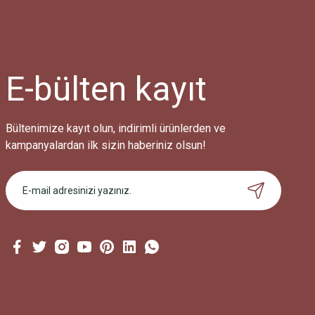
Ürün bilgilerinde hatalar bulunuyor.
Ürün fiyatı diğer sitelerden daha pahalı.
Bu ürüne benzer farklı alternatifler olmalı.
E-bülten
kayıt
Bültenimize kayıt olun, indirimli ürünlerden ve
kampanyalardan ilk sizin haberiniz olsun!