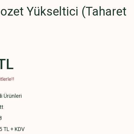
ozet Yükseltici (Taharet
TL
lerle!!
i Ürünleri
tt
8
5 TL + KDV