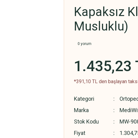
Kapaksız Kl
Musluklu)
0 yorum
1.435,23 
*391,10 TL den başlayan taksit
Kategori
Ortoped
Marka
MediWi
Stok Kodu
MW-90
Fiyat
1.304,7