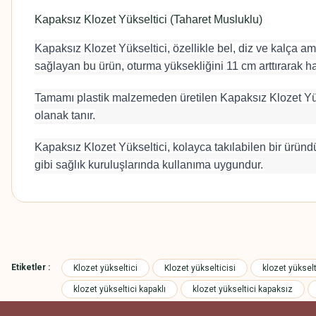
Kapaksız Klozet Yükseltici (Taharet Musluklu)
Kapaksız Klozet Yükseltici, özellikle bel, diz ve kalça 
sağlayan bu ürün, oturma yüksekliğini 11 cm arttırarak has
Tamamı plastik malzemeden üretilen Kapaksız Klozet Yükse
olanak tanır.
Kapaksız Klozet Yükseltici, kolayca takılabilen bir üründ
gibi sağlık kuruluşlarında kullanıma uygundur.
Bu ürünün fiyat bilgisi, resim, ürün açıklamalarında ve diğer konularda
Görüş ve önerileriniz için teşekkür ederiz.
Etiketler :
Klozet yükseltici
Klozet yükselticisi
klozet yüksel
Ürün resmi kalitesiz, bozuk veya görüntülenemiyor.
klozet yükseltici kapaklı
klozet yükseltici kapaksız
Ürün açıklamasında eksik bilgiler bulunuyor.