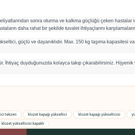
ameliyatlarından sonra oturma ve kalkma güçlüğü çeken hastalar i
taların daha rahat bir şekilde tuvalet ihtiyaçlarını karşılamaları
ltici, güçlü ve dayanıklıdır. Max. 150 kg taşıma kapasitesi vard
ür. İhtiyaç duyduğunuzda kolayca takıp çıkarabilirsiniz. Hijyeni
 yetersiz gördüğünüz noktaları öneri formunu kullanarak tarafımıza iletebilirsini
Bu ürüne ilk yorumu siz yapın!
tici tekzen
klozet kapağı yükseltici
klozet kapağı yükselticisi
y
klozet yükselticisi kapaklı
Yorum Yaz