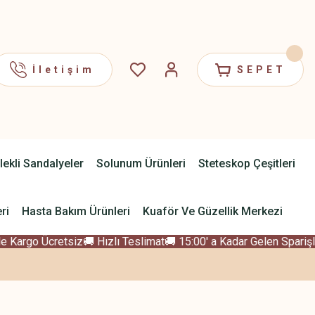
İletişim
SEPET
lekli Sandalyeler
Solunum Ürünleri
Steteskop Çeşitleri
ri
Hasta Bakım Ürünleri
Kuaför Ve Güzellik Merkezi
 Kargo Ücretsiz
🚚 Hızlı Teslimat
🚚 15:00' a Kadar Gelen Sparişle