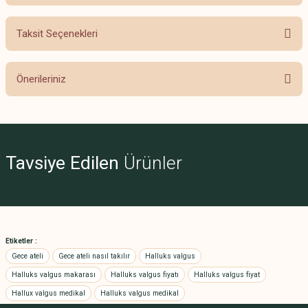
Taksit Seçenekleri
Bu ürüne ilk yorumu siz yapın!
Önerileriniz
Yorum Yaz
Bu ürünün fiyat bilgisi, resim, ürün açıklamalarında ve diğer konularda
yetersiz gördüğünüz noktaları öneri formunu kullanarak tarafımıza
iletebilirsiniz.
Görüş ve önerileriniz için teşekkür ederiz.
Tavsiye Edilen
Ürünler
Ürün resmi kalitesiz, bozuk veya görüntülenemiyor.
Ürün açıklamasında eksik bilgiler bulunuyor.
Ürün bilgilerinde hatalar bulunuyor.
Etiketler :
Ürün fiyatı diğer sitelerden daha pahalı.
Gece ateli
Gece ateli nasıl takılır
Halluks valgus
Bu ürüne benzer farklı alternatifler olmalı.
Halluks valgus makarası
Halluks valgus fiyatı
Halluks valgus fiyat
Hallux valgus medikal
Halluks valgus medikal
Metetarsal Ped Çift