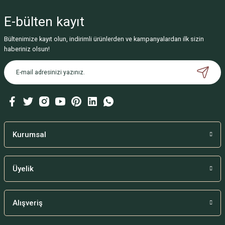
E-bülten
kayıt
Parmak Arası Makara Silikon
Gönder
365,70 TL
Bültenimize kayıt olun, indirimli ürünlerden ve kampanyalardan ilk sizin
haberiniz olsun!
284,63 TL
Kurumsal
Silikon Tabanlık
Üyelik
Alışveriş
501,18 TL