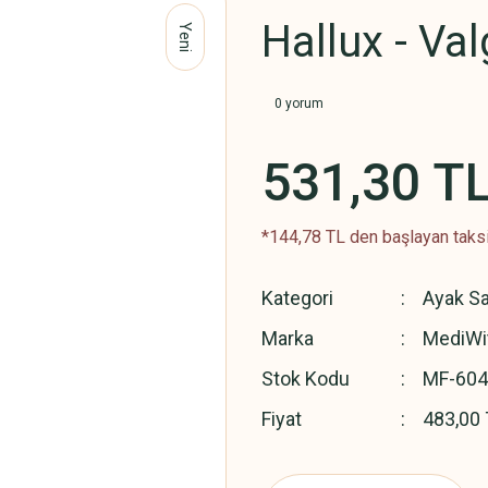
Hallux - Va
Yeni
0 yorum
531,30 T
*144,78 TL den başlayan taksit
Kategori
Ayak Sa
Marka
MediWi
Stok Kodu
MF-604
Fiyat
483,00 