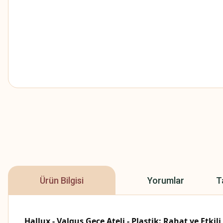
Ürün Bilgisi
Yorumlar
T
Hallux - Valgus Gece Ateli - Plastik: Rahat ve Etkili