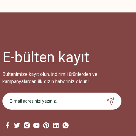
Bu ürünün fiyat bilgisi, resim, ürün açıklamalarında ve diğer konularda
Görüş ve önerileriniz için teşekkür ederiz.
Ürün resmi kalitesiz, bozuk veya görüntülenemiyor.
Ürün açıklamasında eksik bilgiler bulunuyor.
Ürün bilgilerinde hatalar bulunuyor.
Ürün fiyatı diğer sitelerden daha pahalı.
E-bülten
kayıt
Bu ürüne benzer farklı alternatifler olmalı.
Bültenimize kayıt olun, indirimli ürünlerden ve
kampanyalardan ilk sizin haberiniz olsun!