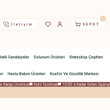
İletişim
SEPET
lekli Sandalyeler
Solunum Ürünleri
Steteskop Çeşitleri
ri
Hasta Bakım Ürünleri
Kuaför Ve Güzellik Merkezi
 Kargo Ücretsiz
🚚 Hızlı Teslimat
🚚 15:00' a Kadar Gelen Sparişle