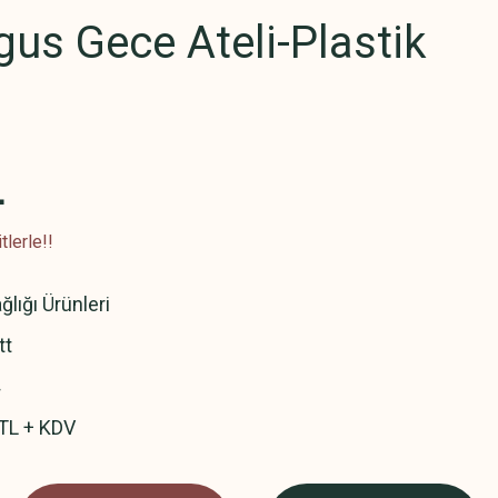
lgus Gece Ateli-Plastik
L
lerle!!
ğlığı Ürünleri
tt
TL + KDV