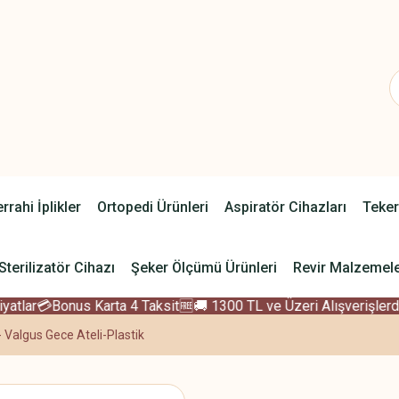
rrahi İplikler
Ortopedi Ürünleri
Aspiratör Cihazları
Teker
Sterilizatör Cihazı
Şeker Ölçümü Ürünleri
Revir Malzemele
tlar
💳Bonus Karta 4 Taksit
🆓🚚 1300 TL ve Üzeri Alışverişlerde
- Valgus Gece Ateli-Plastik