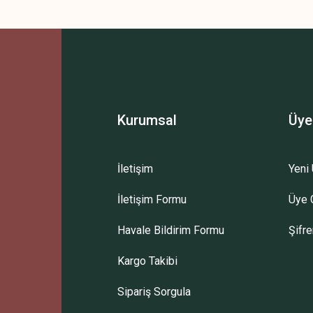
 yetersiz gördüğünüz noktaları öneri formunu kullanarak tarafımıza iletebilirsini
Bu ürüne ilk yorumu siz yapın!
Yorum Yaz
Kurumsal
Üye
İletişim
Yeni 
İletişim Formu
Üye G
Gönder
Havale Bildirim Formu
Şifr
Kargo Takibi
Sipariş Sorgula