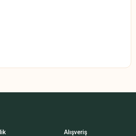
z.
lik
Alışveriş