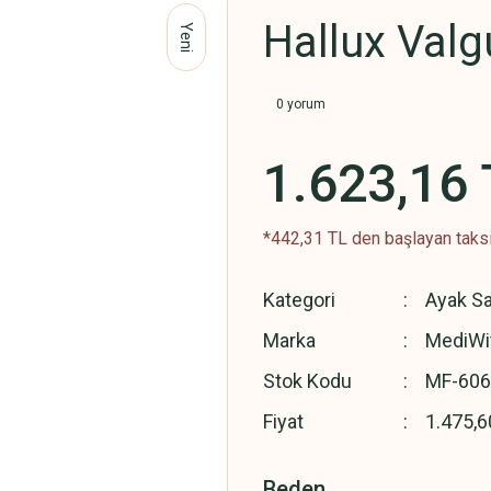
Hallux Valg
Yeni
0 yorum
1.623,16 
*442,31 TL den başlayan taksit
Kategori
Ayak Sa
Marka
MediWi
Stok Kodu
MF-606
Fiyat
1.475,6
Beden