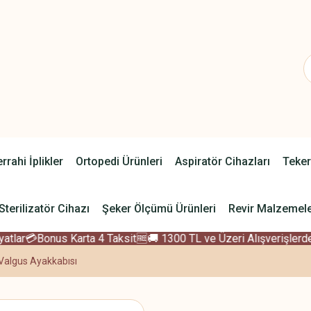
rrahi İplikler
Ortopedi Ürünleri
Aspiratör Cihazları
Teker
Sterilizatör Cihazı
Şeker Ölçümü Ürünleri
Revir Malzemele
tlar
💳Bonus Karta 4 Taksit
🆓🚚 1300 TL ve Üzeri Alışverişlerde 
 Valgus Ayakkabısı