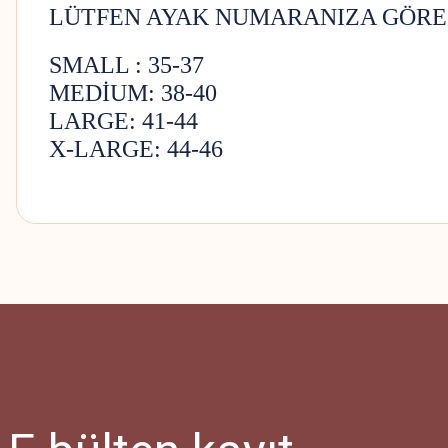
LÜTFEN AYAK NUMARAN
SMALL : 35-37
MEDİUM: 38-40
LARGE: 41-44
X-LARGE: 44-46
Bu ürünün fiyat bilgisi, resim, ürün açıklamalarında ve diğer konularda
Görüş ve önerileriniz için teşekkür ederiz.
Ürün resmi kalitesiz, bozuk veya görüntülenemiyor.
Ürün açıklamasında eksik bilgiler bulunuyor.
Ürün bilgilerinde hatalar bulunuyor.
Ürün fiyatı diğer sitelerden daha pahalı.