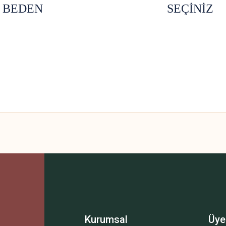
IZA GÖRE BEDEN SEÇİNİZ
 yetersiz gördüğünüz noktaları öneri formunu kullanarak tarafımıza iletebilirsini
Bu ürüne ilk yorumu siz yapın!
Yorum Yaz
Kurumsal
Üye