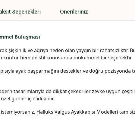
aksit Seçenekleri
Önerileriniz
kemmel Buluşması
k şişkinlik ve ağrıya neden olan yaygın bir rahatsızlıktır.
em konfor hem de stil konusunda mükemmel bir seçenektir.
apısıyla ayak başparmağını destekler ve doğru pozisyonda tut
odern tasarımlarıyla da dikkat çeker. Her zevke uygun çeşitl
zel günler için idealdir.
istemiyorsanız, Halluks Valgus Ayakkabısı Modelleri tam siz