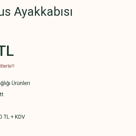
us Ayakkabısı
TL
lerle!!
ğlığı Ürünleri
tt
0 TL + KDV