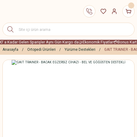
0' a Kadar Gelen Sparişler Aynı Gün Kargo da
🤝Ekonomik Fiyatlar
💳Bonus Karta 
Anasayfa
Ortopedi Ürünleri
Yürüme Destekleri
GAIT TRAINER - BA