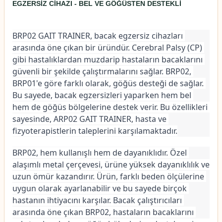
EGZERSİZ CİHAZI - BEL VE GÖĞÜSTEN DESTEKLİ
BRP02 GAIT TRAINER, bacak egzersiz cihazları 
arasında öne çıkan bir üründür. Cerebral Palsy (CP) 
gibi hastalıklardan muzdarip hastaların bacaklarını 
güvenli bir şekilde çalıştırmalarını sağlar. BRP02, 
BRP01'e göre farklı olarak, göğüs desteği de sağlar. 
Bu sayede, bacak egzersizleri yaparken hem bel 
hem de göğüs bölgelerine destek verir. Bu özellikleri 
sayesinde, ARP02 GAIT TRAINER, hasta ve 
fizyoterapistlerin taleplerini karşılamaktadır.
BRP02, hem kullanışlı hem de dayanıklıdır. Özel 
alaşımlı metal çerçevesi, ürüne yüksek dayanıklılık ve 
uzun ömür kazandırır. Ürün, farklı beden ölçülerine 
uygun olarak ayarlanabilir ve bu sayede birçok 
hastanın ihtiyacını karşılar. Bacak çalıştırıcıları 
arasında öne çıkan BRP02, hastaların bacaklarını 