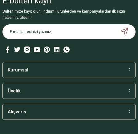
E-bülten
kayıt
Ürün bilgilerinde hatalar bulunuyor.
Ürün fiyatı diğer sitelerden daha pahalı.
Bültenimize kayıt olun, indirimli ürünlerden ve kampanyalardan ilk sizin
haberiniz olsun!
Bu ürüne benzer farklı alternatifler olmalı.
Gönder
Kurumsal
Üyelik
Alışveriş