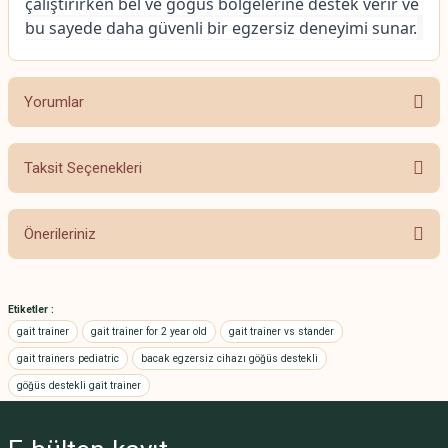
çalıştırırken bel ve göğüs bölgelerine destek verir ve 
bu sayede daha güvenli bir egzersiz deneyimi sunar.
Yorumlar
Taksit Seçenekleri
Bu ürüne ilk yorumu siz yapın!
Önerileriniz
Yorum Yaz
Bu ürünün fiyat bilgisi, resim, ürün açıklamalarında ve diğer konularda
yetersiz gördüğünüz noktaları öneri formunu kullanarak tarafımıza
Etiketler :
iletebilirsiniz.
gait trainer
gait trainer for 2 year old
gait trainer vs stander
Görüş ve önerileriniz için teşekkür ederiz.
gait trainers pediatric
bacak egzersiz cihazı göğüs destekli
göğüs destekli gait trainer
Ürün resmi kalitesiz, bozuk veya görüntülenemiyor.
Ürün açıklamasında eksik bilgiler bulunuyor.