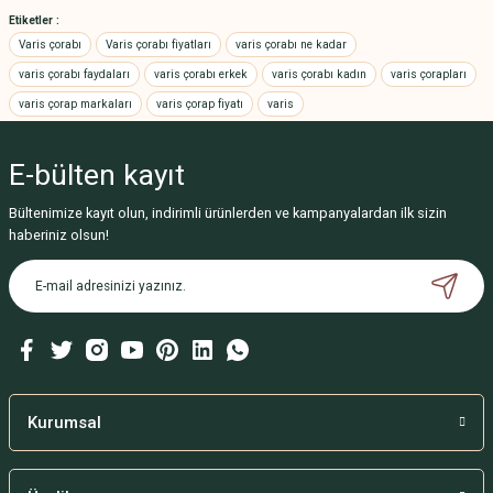
yetersiz gördüğünüz noktaları öneri formunu kullanarak tarafımıza
Etiketler :
iletebilirsiniz.
Varis çorabı
Varis çorabı fiyatları
varis çorabı ne kadar
Görüş ve önerileriniz için teşekkür ederiz.
varis çorabı faydaları
varis çorabı erkek
varis çorabı kadın
varis çorapları
varis çorap markaları
varis çorap fiyatı
varis
Ürün resmi kalitesiz, bozuk veya görüntülenemiyor.
Ürün açıklamasında eksik bilgiler bulunuyor.
E-bülten
kayıt
Ürün bilgilerinde hatalar bulunuyor.
Ürün fiyatı diğer sitelerden daha pahalı.
Bültenimize kayıt olun, indirimli ürünlerden ve kampanyalardan ilk sizin
haberiniz olsun!
Bu ürüne benzer farklı alternatifler olmalı.
Gönder
Kurumsal