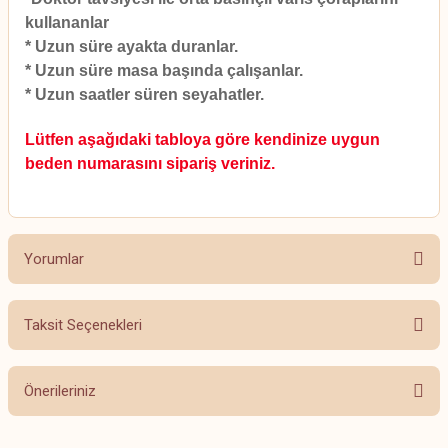
kullananlar
* Uzun süre ayakta duranlar.
* Uzun süre masa başında çalışanlar.
* Uzun saatler süren seyahatler.
Lütfen aşağıdaki tabloya göre kendinize uygun
beden numarasını sipariş veriniz.
Yorumlar
Taksit Seçenekleri
Bu ürüne ilk yorumu siz yapın!
Önerileriniz
Yorum Yaz
Bu ürünün fiyat bilgisi, resim, ürün açıklamalarında ve diğer konularda