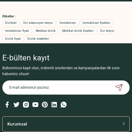
Ürün açıklamasında eksik bilgiler bulunuyor.
Ürün bilgilerinde hatalar bulunuyor.
Etiketler :
Ürün fiyatı diğer sitelerden daha pahalı.
Dizlikler
Diz extansiyon breysi
Immobılızer
Immobilizer fiyatları
Bu ürüne benzer farklı alternatifler olmalı.
Immobilizer fiyatı
Medikal dizlik
Medikal dizlik fiyatları
Diz breysi
Dizlik fiyatı
Dizlik modelleri
Elastik Bandaj 15 cm
Walker ( Yürüteç ) İthal
E-bülten
kayıt
Gönder
Bültenimize kayıt olun, indirimli ürünlerden ve kampanyalardan ilk sizin
49,50 TL
haberiniz olsun!
1.650,00 TL
Kurumsal