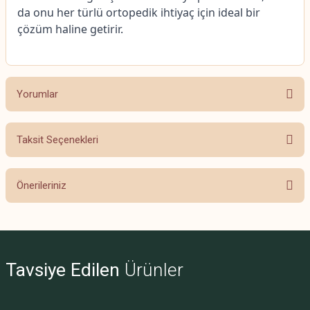
da onu her türlü ortopedik ihtiyaç için ideal bir
çözüm haline getirir.
Yorumlar
Taksit Seçenekleri
Bu ürüne ilk yorumu siz yapın!
Önerileriniz
Yorum Yaz
Bu ürünün fiyat bilgisi, resim, ürün açıklamalarında ve diğer konularda
yetersiz gördüğünüz noktaları öneri formunu kullanarak tarafımıza
iletebilirsiniz.
Görüş ve önerileriniz için teşekkür ederiz.
Tavsiye Edilen
Ürünler
Ürün resmi kalitesiz, bozuk veya görüntülenemiyor.