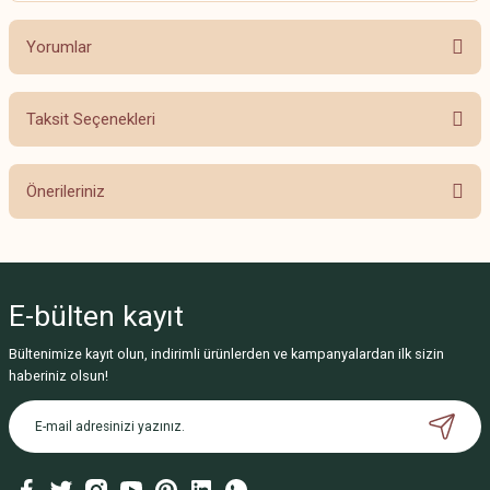
Yorumlar
Taksit Seçenekleri
Bu ürüne ilk yorumu siz yapın!
Önerileriniz
Yorum Yaz
Bu ürünün fiyat bilgisi, resim, ürün açıklamalarında ve diğer konularda
yetersiz gördüğünüz noktaları öneri formunu kullanarak tarafımıza
iletebilirsiniz.
E-bülten
kayıt
Görüş ve önerileriniz için teşekkür ederiz.
Bültenimize kayıt olun, indirimli ürünlerden ve kampanyalardan ilk sizin
Ürün resmi kalitesiz, bozuk veya görüntülenemiyor.
haberiniz olsun!
Ürün açıklamasında eksik bilgiler bulunuyor.
Ürün bilgilerinde hatalar bulunuyor.
Ürün fiyatı diğer sitelerden daha pahalı.