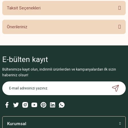
Taksit Seçenekleri
Bu ürüne ilk yorumu siz yapın!
Önerileriniz
Yorum Yaz
Bu ürünün fiyat bilgisi, resim, ürün açıklamalarında ve diğer konularda
yetersiz gördüğünüz noktaları öneri formunu kullanarak tarafımıza
iletebilirsiniz.
E-bülten
kayıt
Görüş ve önerileriniz için teşekkür ederiz.
Bültenimize kayıt olun, indirimli ürünlerden ve kampanyalardan ilk sizin
Ürün resmi kalitesiz, bozuk veya görüntülenemiyor.
haberiniz olsun!
Ürün açıklamasında eksik bilgiler bulunuyor.
Ürün bilgilerinde hatalar bulunuyor.
Ürün fiyatı diğer sitelerden daha pahalı.
Bu ürüne benzer farklı alternatifler olmalı.
Kurumsal