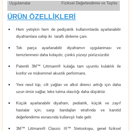
Uygulamalar
Fiziksel Değerlendirme ve Teşhis
ÜRÜN ÖZELLİKLERİ
Hem yetişkin hem de pediyatrik kullanımlarda ayarlanabilir
diyaframlara sahip iki taraflı dinleme çanı.
Tek parça ayarlanabilir diyaframın uygulanması ve
temizlenmesi daha kolaydır, çünkü yüzeyi pürüzsüzdür.
Patentli 3M™ Littmann® kulağa tam uyumlu kulaklık ile
konfor ve mükemmel akustik performans.
Yeni nesil tüp, cilt yağları ve alkol direnci arttığı için daha
uzun ömür sağlar, leke tutma olasılığı daha düşüktür.
Küçük ayarlanabilir diyafram, pediatrik, küçük ve zayıf
hastalar için; sargı bandajları etrafında ve karotid
değerlendirme esnasında kullanışlı hale gelir.
3M™ Littmann® Classic III™ Stetoskopu, genel fiziksel