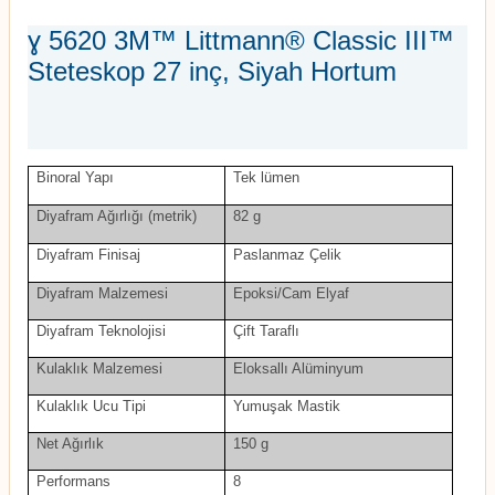
ɣ 5620 3M™ Littmann® Classic III™
Steteskop 27 inç, Siyah Hortum
Binoral Yapı
Tek lümen
Diyafram Ağırlığı (metrik)
82 g
Diyafram Finisaj
Paslanmaz Çelik
Diyafram Malzemesi
Epoksi/Cam Elyaf
Diyafram Teknolojisi
Çift Taraflı
Kulaklık Malzemesi
Eloksallı Alüminyum
Kulaklık Ucu Tipi
Yumuşak Mastik
Net Ağırlık
150 g
Performans
8