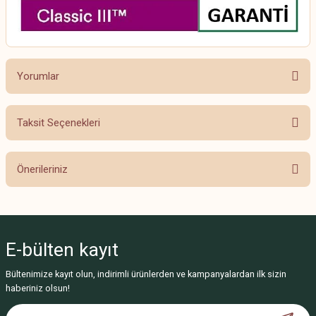
Yorumlar
Taksit Seçenekleri
Bu ürüne ilk yorumu siz yapın!
Önerileriniz
Yorum Yaz
Bu ürünün fiyat bilgisi, resim, ürün açıklamalarında ve diğer konularda
yetersiz gördüğünüz noktaları öneri formunu kullanarak tarafımıza
iletebilirsiniz.
E-bülten
kayıt
Görüş ve önerileriniz için teşekkür ederiz.
Bültenimize kayıt olun, indirimli ürünlerden ve kampanyalardan ilk sizin
Ürün resmi kalitesiz, bozuk veya görüntülenemiyor.
haberiniz olsun!
Ürün açıklamasında eksik bilgiler bulunuyor.