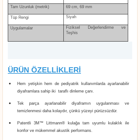
Tam Uzunluk (metrik)
69 cm, 69 mm
Siyah
Tüp Rengi
Fiziksel Değerlendirme ve
Uygulamalar
Teşhis
ÜRÜN ÖZELLİKLERİ
Hem yetişkin hem de pediyatrik kullanımlarda ayarlanabilir
diyaframlara sahip iki taraflı dinleme çanı.
Tek parça ayarlanabilir diyaframın uygulanması ve
temizlenmesi daha kolaydır, çünkü yüzeyi pürüzsüzdür.
Patentli 3M™ Littmann® kulağa tam uyumlu kulaklık ile
konfor ve mükemmel akustik performans.