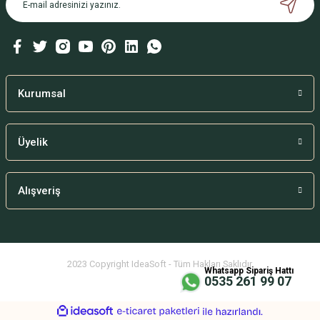
Ürün bilgilerinde hatalar bulunuyor.
Ürün fiyatı diğer sitelerden daha pahalı.
Bu ürüne benzer farklı alternatifler olmalı.
Kurumsal
Üyelik
Gönder
Alışveriş
2023 Copyright IdeaSoft - Tüm Hakları Saklıdır.
Whatsapp Sipariş Hattı
0535 261 99 07
ideasoft
ile
e-