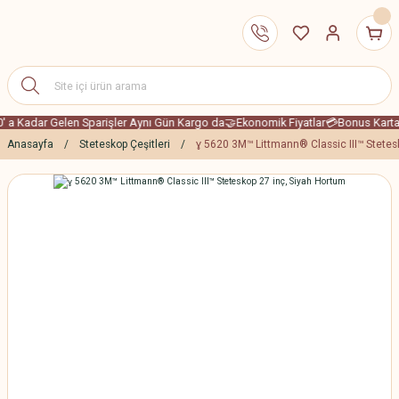
' a Kadar Gelen Sparişler Aynı Gün Kargo da
🤝Ekonomik Fiyatlar
💳Bonus Karta 4
Anasayfa
Steteskop Çeşitleri
ɣ 5620 3M™ Littmann® Classic III™ Stetes